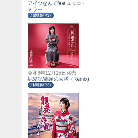
アイツなんてfeat.ユッコ・
ミラー
令和3年12月15日発売
純愛記/鴎屋の大将（Remix)