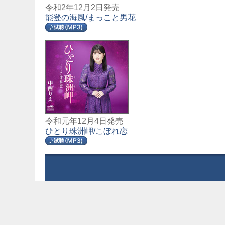
令和2年12月2日発売
能登の海風/まっこと男花
令和元年12月4日発売
ひとり珠洲岬/こぼれ恋