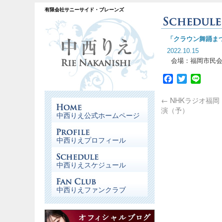
有限会社サニーサイド・ブレーンズ
「クラウン舞踊ま
2022.10.15
会場：福岡市民
Facebook
Twitter
Line
←
NHKラジオ福岡
演（予）
中西りえ公式ホームページ
中西りえプロフィール
中西りえスケジュール
中西りえファンクラブ