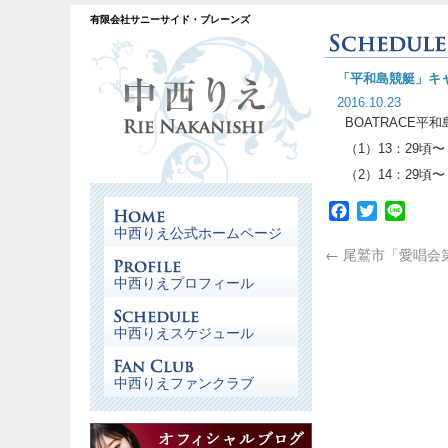
有限会社サニーサイド・ブレーンズ
「平和島競艇」キ
2016.10.23
BOATRACE平
（1）13：29頃
（2）14：29頃
Facebook
Twitter
Line
中西りえ公式ホームページ
←
尾鷲市「愛唱会
中西りえプロフィール
中西りえスケジュール
中西りえファンクラブ