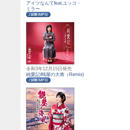
アイツなんてfeat.ユッコ・
ミラー
令和3年12月15日発売
純愛記/鴎屋の大将（Remix)