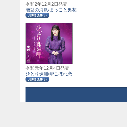
令和2年12月2日発売
能登の海風/まっこと男花
令和元年12月4日発売
ひとり珠洲岬/こぼれ恋