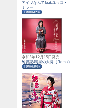
アイツなんてfeat.ユッコ・
ミラー
令和3年12月15日発売
純愛記/鴎屋の大将（Remix)