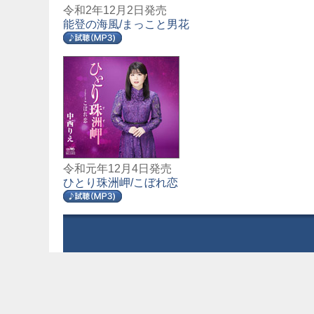
令和2年12月2日発売
能登の海風/まっこと男花
令和元年12月4日発売
ひとり珠洲岬/こぼれ恋