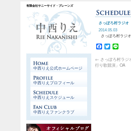
有限会社サニーサイド・ブレーンズ
さっぽろ村ラジオ
2014.05.03
さっぽろ村ラジオ 
Facebook
Twitter
Line
←
さっぽろ村ラジ
行り歌競演」OA
中西りえ公式ホームページ
中西りえプロフィール
中西りえスケジュール
中西りえファンクラブ