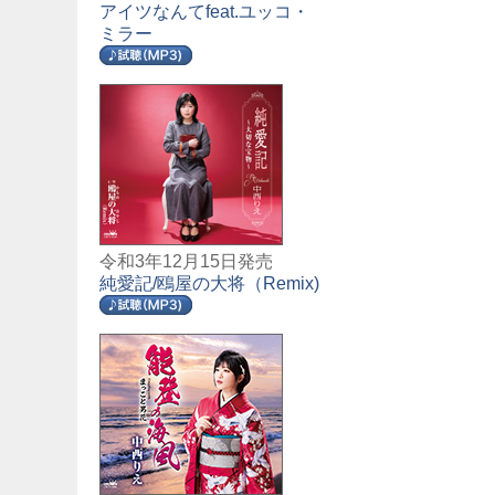
アイツなんてfeat.ユッコ・
ミラー
令和3年12月15日発売
純愛記/鴎屋の大将（Remix)