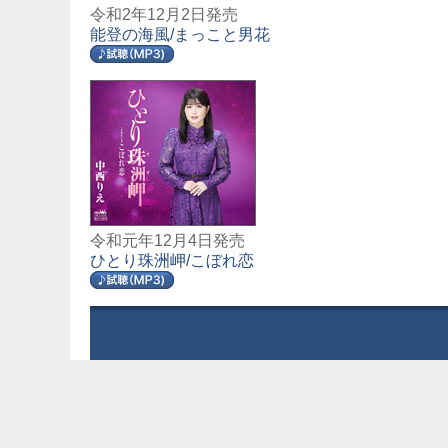
令和2年12月2日発売
能登の海風/まっこと男花
令和元年12月4日発売
ひとり珠洲岬/こぼれ恋