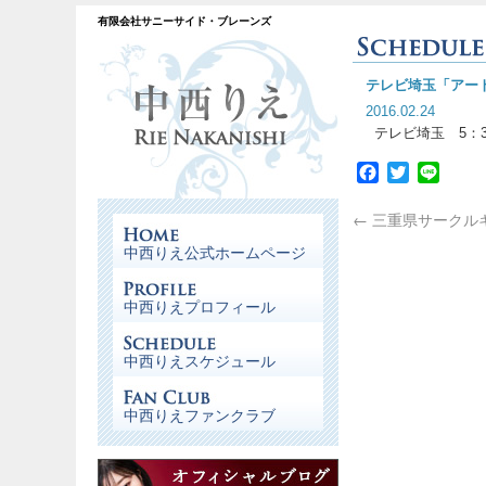
有限会社サニーサイド・ブレーンズ
テレビ埼玉「アー
2016.02.24
テレビ埼玉 5：3
Facebook
Twitter
Line
←
三重県サークル
中西りえ公式ホームページ
中西りえプロフィール
中西りえスケジュール
中西りえファンクラブ