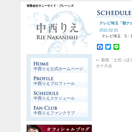
有限会社サニーサイド・ブレーンズ
テレビ埼玉「朝ナ
2015.02.01
テレビ埼玉 5：1
Facebook
Twitter
Line
←
新曲「土佐っぽ
オケ大会
中西りえ公式ホームページ
中西りえプロフィール
中西りえスケジュール
中西りえファンクラブ