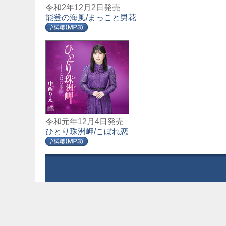
令和2年12月2日発売
能登の海風/まっこと男花
令和元年12月4日発売
ひとり珠洲岬/こぼれ恋