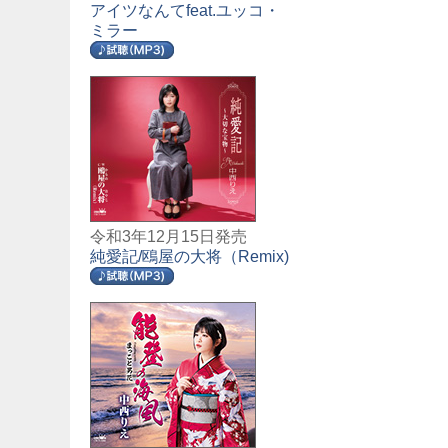
アイツなんてfeat.ユッコ・
ミラー
令和3年12月15日発売
純愛記/鴎屋の大将（Remix)