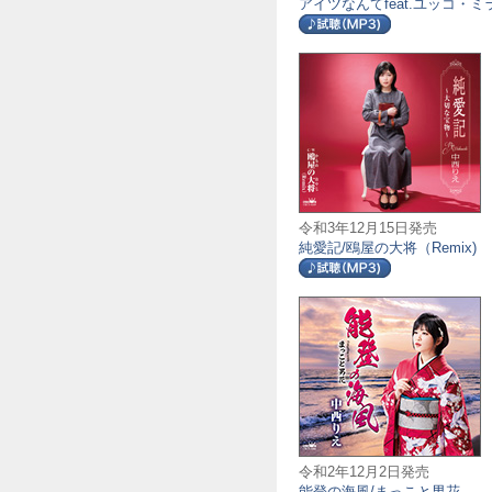
アイツなんてfeat.ユッコ・ミ
令和3年12月15日発売
純愛記/鴎屋の大将（Remix)
令和2年12月2日発売
能登の海風/まっこと男花