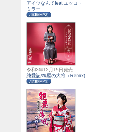
アイツなんてfeat.ユッコ・
ミラー
令和3年12月15日発売
純愛記/鴎屋の大将（Remix)