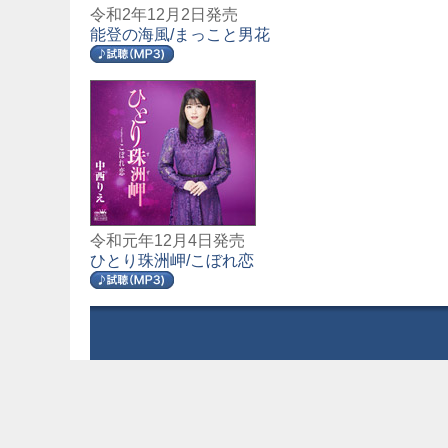
令和2年12月2日発売
能登の海風/まっこと男花
令和元年12月4日発売
ひとり珠洲岬/こぼれ恋