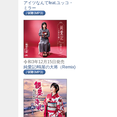
アイツなんてfeat.ユッコ・
ミラー
令和3年12月15日発売
純愛記/鴎屋の大将（Remix)