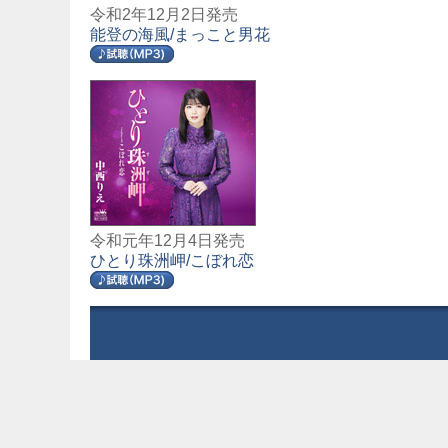
令和2年12月2日発売
能登の海風/まっこと男花
令和元年12月4日発売
ひとり珠洲岬/こぼれ恋