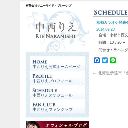
有限会社サニーサイド・ブレーンズ
京都カラオケ発表
2014.09.20
会場：京都市西
時間：10：20〜
問合せ：ラベンダー（
Facebook
Twitter
Line
中西りえ公式ホームページ
←
北海道伊達市「
中西りえプロフィール
中西りえスケジュール
中西りえファンクラブ