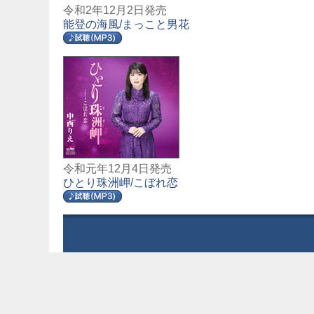
令和2年12月2日発売
能登の海風/まっこと男花
令和元年12月4日発売
ひとり珠洲岬/こぼれ恋