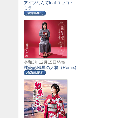
アイツなんてfeat.ユッコ・
ミラー
令和3年12月15日発売
純愛記/鴎屋の大将（Remix)