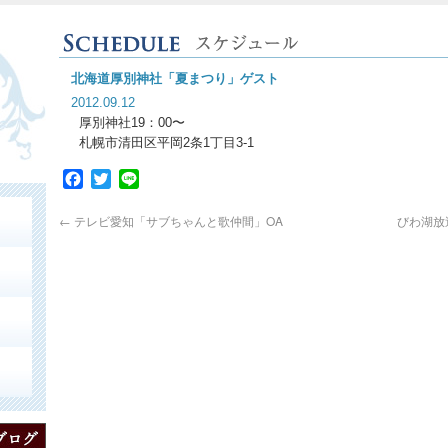
北海道厚別神社「夏まつり」ゲスト
2012.09.12
厚別神社19：00〜
札幌市清田区平岡2条1丁目3-1
Facebook
Twitter
Line
←
テレビ愛知「サブちゃんと歌仲間」OA
びわ湖放