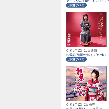
アイツなんてfeat.ユッコ・ミ
令和3年12月15日発売
純愛記/鴎屋の大将（Remix)
令和2年12月2日発売
能登の海風/まっこと男花