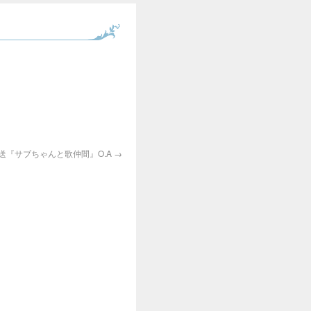
送『サブちゃんと歌仲間』O.A
→