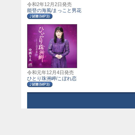
令和2年12月2日発売
能登の海風/まっこと男花
令和元年12月4日発売
ひとり珠洲岬/こぼれ恋