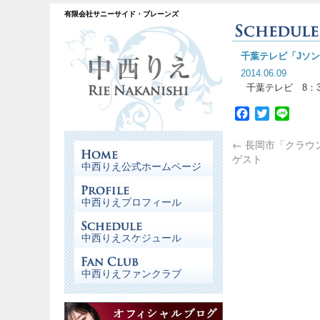
有限会社サニーサイド・ブレーンズ
千葉テレビ「Jソン
2014.06.09
千葉テレビ 8：3
Facebook
Twitter
Line
←
長岡市「クラウ
ゲスト
中西りえ公式ホームページ
中西りえプロフィール
中西りえスケジュール
中西りえファンクラブ