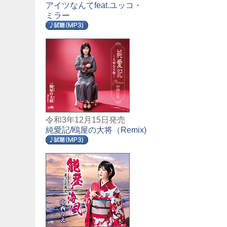
アイツなんてfeat.ユッコ・
ミラー
令和3年12月15日発売
純愛記/鴎屋の大将（Remix)