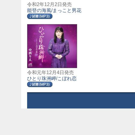
令和2年12月2日発売
能登の海風/まっこと男花
令和元年12月4日発売
ひとり珠洲岬/こぼれ恋