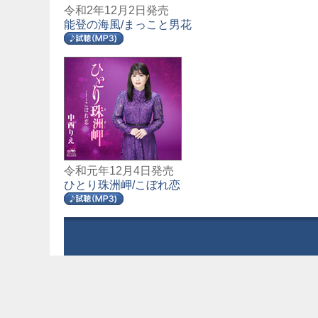
令和2年12月2日発売
能登の海風/まっこと男花
令和元年12月4日発売
ひとり珠洲岬/こぼれ恋