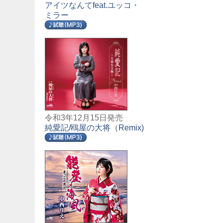
アイツなんてfeat.ユッコ・
ミラー
令和3年12月15日発売
純愛記/鴎屋の大将（Remix)