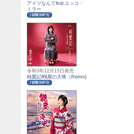
アイツなんてfeat.ユッコ・
ミラー
令和3年12月15日発売
純愛記/鴎屋の大将（Remix)