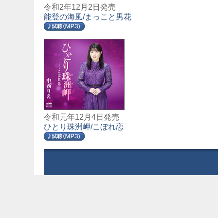
令和2年12月2日発売
能登の海風/まっこと男花
令和元年12月4日発売
ひとり珠洲岬/こぼれ恋