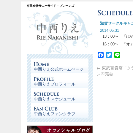
有限会社サニーサイド・ブレーンズ
滋賀サークルキャ
2014.05.31
13：00〜 「はやぶ
16：00〜 「オアシ
Facebook
Twitter
Line
←
東武百貨店「ク
中西りえ公式ホームページ
ン即売会
中西りえプロフィール
中西りえスケジュール
中西りえファンクラブ