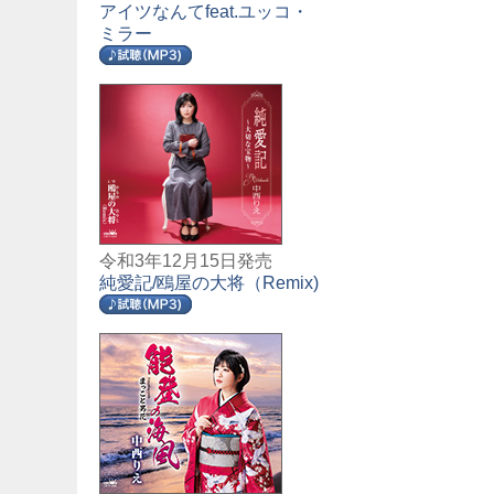
アイツなんてfeat.ユッコ・
ミラー
令和3年12月15日発売
純愛記/鴎屋の大将（Remix)