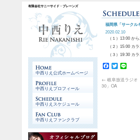
有限会社サニーサイド・ブレーンズ
福岡県「サークル
2020.02.10
（１）13:00 
（２）15:00 
（３）19:30 
Facebook
Twitter
Line
中西りえ公式ホームページ
←
岐阜放送ラジオ
30」OA
中西りえプロフィール
中西りえスケジュール
中西りえファンクラブ