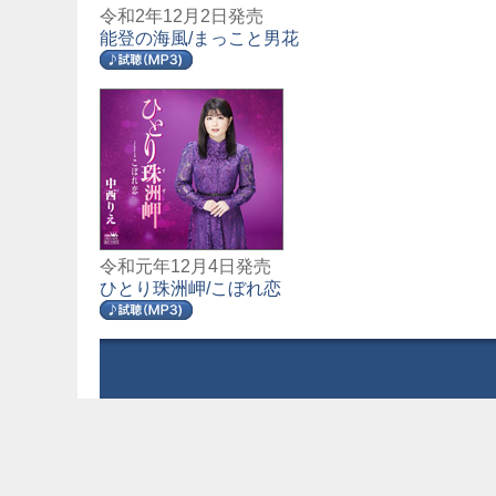
令和2年12月2日発売
能登の海風/まっこと男花
令和元年12月4日発売
ひとり珠洲岬/こぼれ恋