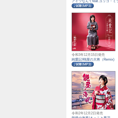
アイツなんてfeat.ユッコ・ミ
令和3年12月15日発売
純愛記/鴎屋の大将（Remix)
令和2年12月2日発売
能登の海風/まっこと男花