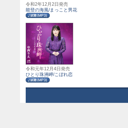
令和2年12月2日発売
能登の海風/まっこと男花
令和元年12月4日発売
ひとり珠洲岬/こぼれ恋