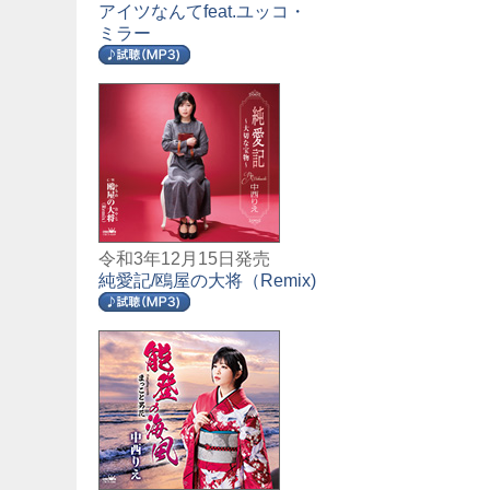
アイツなんてfeat.ユッコ・
ミラー
令和3年12月15日発売
純愛記/鴎屋の大将（Remix)