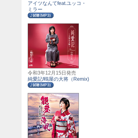
アイツなんてfeat.ユッコ・
ミラー
令和3年12月15日発売
純愛記/鴎屋の大将（Remix)