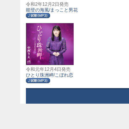
令和2年12月2日発売
能登の海風/まっこと男花
令和元年12月4日発売
ひとり珠洲岬/こぼれ恋