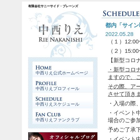
有限会社サニーサイド・ブレーンズ
都内「サイン
2022.05.28
（１）12:0
（２）15:0
【新型コロ
・新型コロ
中西りえ公式ホームページ
ますので、
その際、ア
中西りえプロフィール
させて頂き
・入場の際
中西りえスケジュール
・イベント
場合のご参
中西りえファンクラブ
予めご了承
・イベント