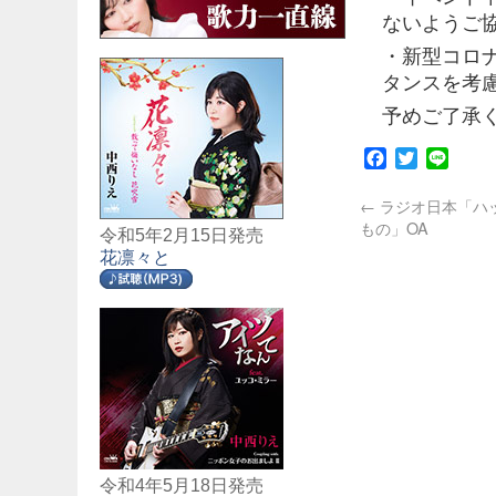
ないようご
・新型コロ
タンスを考
予めご了承
Facebook
Twitter
Line
←
ラジオ日本「ハ
もの」OA
令和5年2月15日発売
花凛々と
令和4年5月18日発売