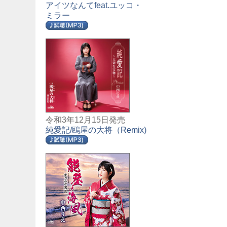
アイツなんてfeat.ユッコ・
ミラー
令和3年12月15日発売
純愛記/鴎屋の大将（Remix)