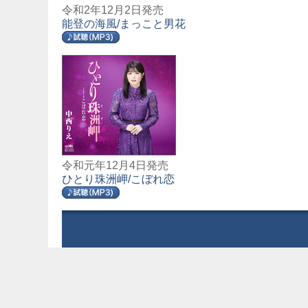
令和2年12月2日発売
能登の海風/まっこと男花
令和元年12月4日発売
ひとり珠洲岬/こぼれ恋