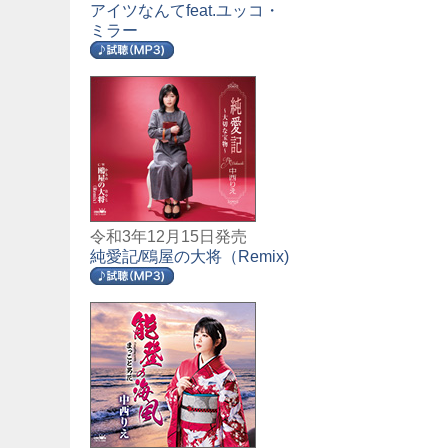
アイツなんてfeat.ユッコ・
ミラー
令和3年12月15日発売
純愛記/鴎屋の大将（Remix)