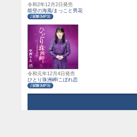
令和2年12月2日発売
能登の海風/まっこと男花
令和元年12月4日発売
ひとり珠洲岬/こぼれ恋