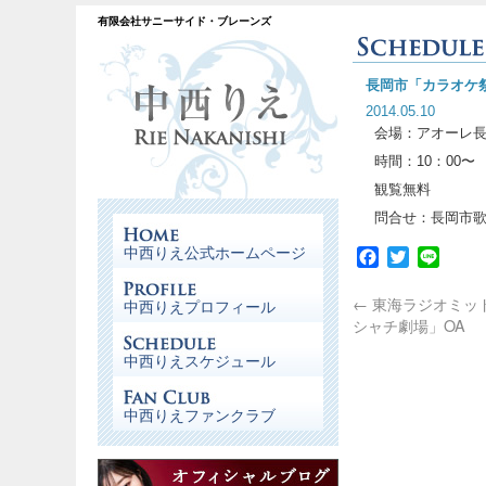
有限会社サニーサイド・ブレーンズ
長岡市「カラオケ
2014.05.10
会場：アオーレ長
時間：10：00〜
観覧無料
問合せ：長岡市歌謡愛
中西りえ公式ホームページ
Facebook
Twitter
Line
←
東海ラジオミッ
中西りえプロフィール
シャチ劇場」OA
中西りえスケジュール
中西りえファンクラブ