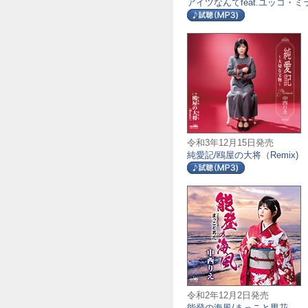
アイツなんてfeat.ユッコ・ミ
令和3年12月15日発売
純愛記/鴎屋の大将（Remix)
令和2年12月2日発売
能登の海風/まっこと男花