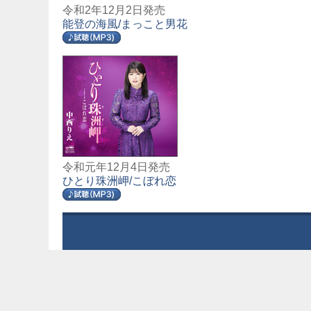
令和2年12月2日発売
能登の海風/まっこと男花
令和元年12月4日発売
ひとり珠洲岬/こぼれ恋