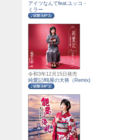
アイツなんてfeat.ユッコ・
ミラー
令和3年12月15日発売
純愛記/鴎屋の大将（Remix)