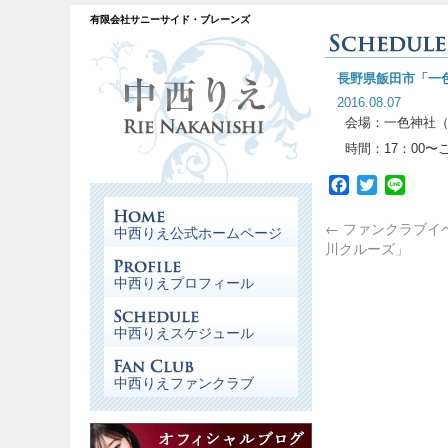
有限会社サニーサイド・ブレーンズ
長野県飯田市「一
2016.08.07
会場：一色神社（
時間：17：00〜
Facebook
Twitter
Line
←
ファンクラブイ
中西りえ公式ホームページ
川クルーズ」
中西りえプロフィール
中西りえスケジュール
中西りえファンクラブ