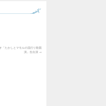
ジオ「たかしとマモルの流行り歌競
演」生出演
→