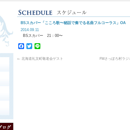
BSスカパー「こころ歌〜秘話で奏でる名曲フルコーラス」OA
2014.09.11
BSスカパー 21：00〜
Facebook
Twitter
Line
←
北海道礼文町敬老会ゲスト
FMさっぽろ村ラ