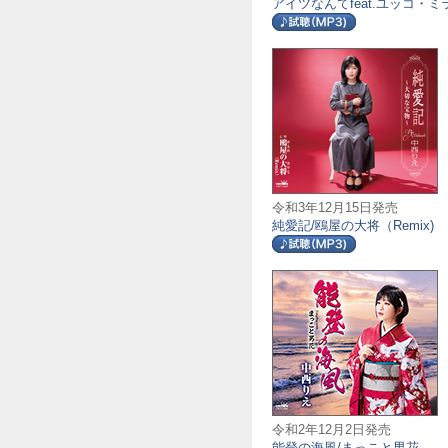
アイツなんてfeat.ユッコ・ミ
令和3年12月15日発売
純愛記/鴎屋の大将（Remix)
令和2年12月2日発売
能登の海風/まっこと男花