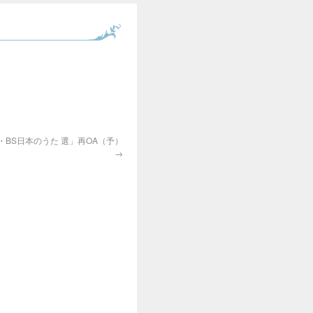
「新・BS日本のうた 選」再OA（予）
→