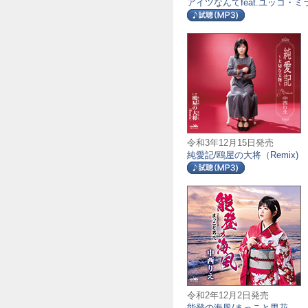
アイツなんてfeat.ユッコ・ミ
令和3年12月15日発売
純愛記/鴎屋の大将（Remix)
令和2年12月2日発売
能登の海風/まっこと男花