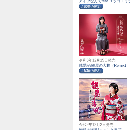
アイツなんてfeat.ユッコ・ミ
令和3年12月15日発売
純愛記/鴎屋の大将（Remix)
令和2年12月2日発売
能登の海風/まっこと男花