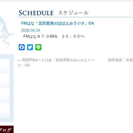
FMはな「北田恵美のほほえみラジオ」OA
2026.04.24
FMはな８７.０MHz ２０：００〜
Facebook
Twitter
Line
←
秋田FMゆーとぴあ「岩波理恵のみんかよトー
福井放送「水森
ク」OA