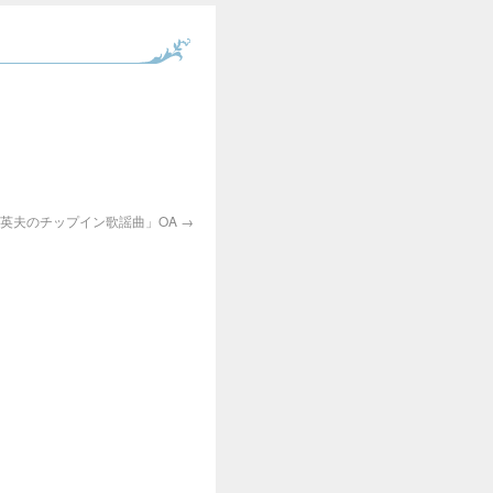
英夫のチップイン歌謡曲」OA
→