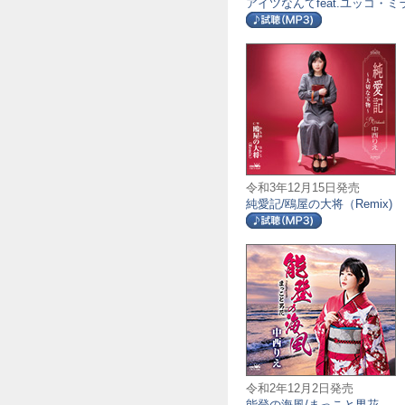
アイツなんてfeat.ユッコ・ミ
令和3年12月15日発売
純愛記/鴎屋の大将（Remix)
令和2年12月2日発売
能登の海風/まっこと男花