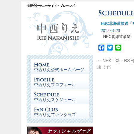
有限会社サニーサイド・ブレーンズ
HBC北海道放送「
2017.01.29
HBC北海道放送 
Facebook
Twitter
Line
←
NHK「新・BS
送（予）
中西りえ公式ホームページ
中西りえプロフィール
中西りえスケジュール
中西りえファンクラブ