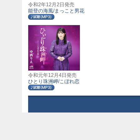
令和2年12月2日発売
能登の海風/まっこと男花
令和元年12月4日発売
ひとり珠洲岬/こぼれ恋