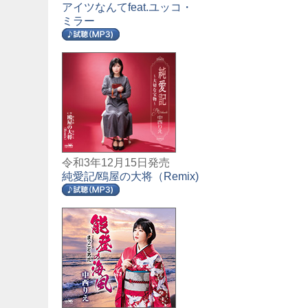
アイツなんてfeat.ユッコ・
ミラー
令和3年12月15日発売
純愛記/鴎屋の大将（Remix)