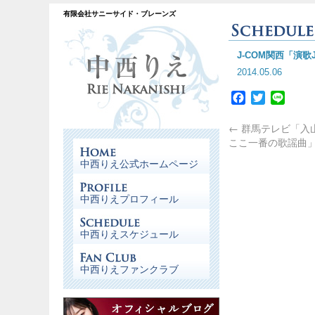
有限会社サニーサイド・ブレーンズ
J-COM関西「演歌J
2014.05.06
Facebook
Twitter
Line
←
群馬テレビ「入
ここ一番の歌謡曲」
中西りえ公式ホームページ
中西りえプロフィール
中西りえスケジュール
中西りえファンクラブ