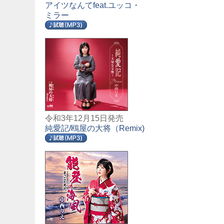
アイツなんてfeat.ユッコ・
ミラー
令和3年12月15日発売
純愛記/鴎屋の大将（Remix)