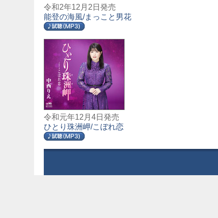
令和2年12月2日発売
能登の海風/まっこと男花
令和元年12月4日発売
ひとり珠洲岬/こぼれ恋