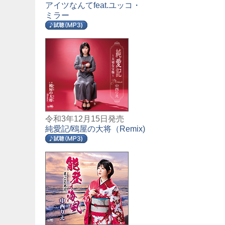
アイツなんてfeat.ユッコ・
ミラー
令和3年12月15日発売
純愛記/鴎屋の大将（Remix)