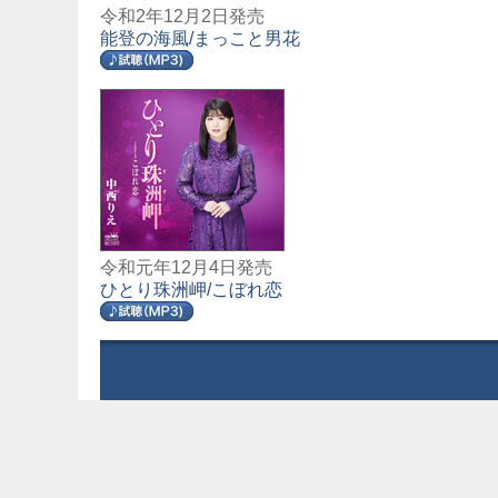
令和2年12月2日発売
能登の海風/まっこと男花
令和元年12月4日発売
ひとり珠洲岬/こぼれ恋