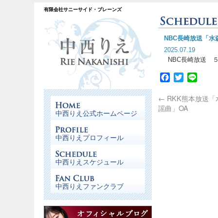
有限会社サニーサイド・ブレーンズ
NBC長崎放送「水
2025.07.19
NBC長崎放送 
Facebook
Twitter
Line
←
RKK熊本放送「
謡曲」OA
中西りえ公式ホームページ
中西りえプロフィール
中西りえスケジュール
中西りえファンクラブ