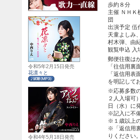
歩約８分
主催 ＮＨ
団
出演予定 
天童よしみ
村木弾、由
観覧申込 
郵便往復は
「往信用裏
令和5年2月15日発売
花凛々と
「返信用表
を明記して
※応募多数
２人入場可
日（水）に
※記入に不
※１歳以上
※「返信用
りください
令和4年5月18日発売