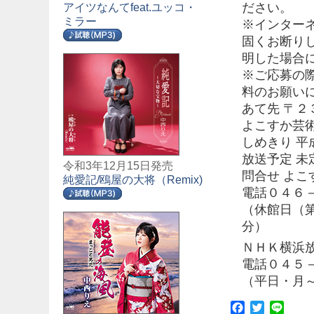
ださい。
アイツなんてfeat.ユッコ・
ミラー
※インター
固くお断り
明した場合
※ご応募の
料のお願い
あて先 〒
よこすか芸
しめきり 
放送予定 
令和3年12月15日発売
問合せ よこ
純愛記/鴎屋の大将（Remix)
電話０４６
（休館日（
分）
ＮＨＫ横浜
電話０４５
（平日・月
Facebook
Twitter
Line