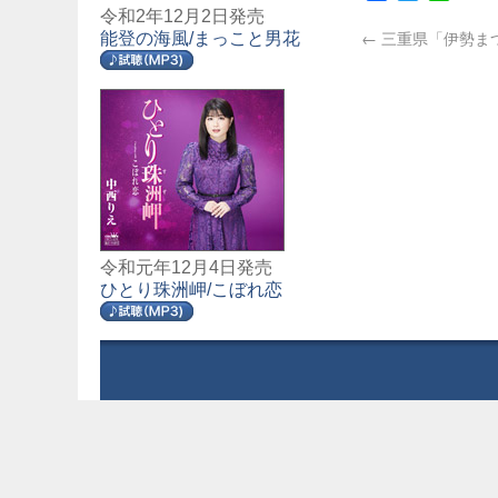
令和2年12月2日発売
←
三重県「伊勢ま
能登の海風/まっこと男花
令和元年12月4日発売
ひとり珠洲岬/こぼれ恋