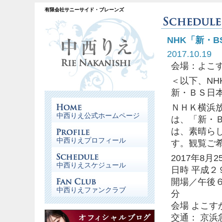
有限会社サニーサイド・ブレーンズ
NHK「新・
2017.10.19
会場：よこす
＜以下、NH
新・ＢＳ日
ＮＨＫ横浜
中西りえ公式ホームページ
は、「新・
は、素晴ら
中西りえプロフィール
す。観覧ご
2017年8月2
中西りえスケジュール
日時 平成
開場／午後
中西りえファンクラブ
分
会場 よこ
交通： 京