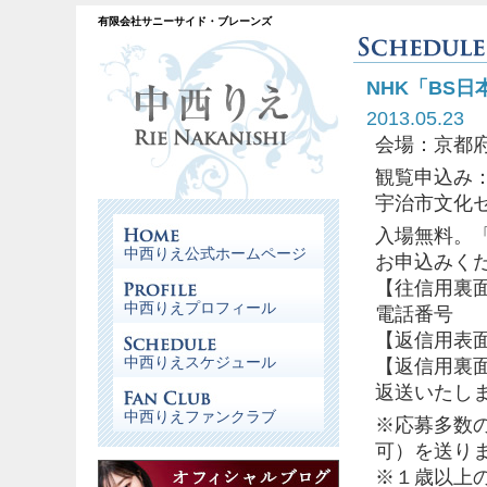
有限会社サニーサイド・ブレーンズ
NHK「BS
2013.05.23
会場：京都
観覧申込み：
宇治市文化
入場無料。
中西りえ公式ホームページ
お申込みく
【往信用裏
中西りえプロフィール
電話番号
【返信用表
中西りえスケジュール
【返信用裏
返送いたし
中西りえファンクラブ
※応募多数
可）を送り
※１歳以上