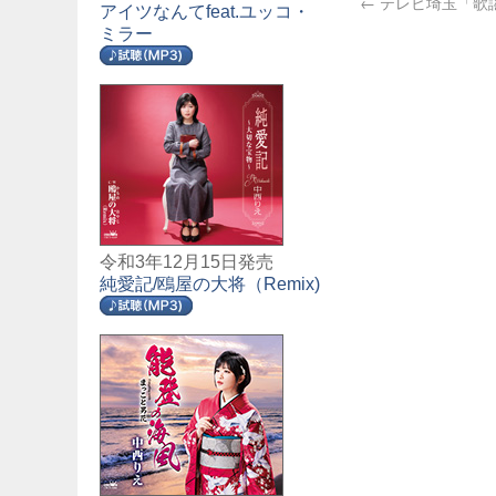
←
テレビ埼玉「歌
アイツなんてfeat.ユッコ・
ミラー
令和3年12月15日発売
純愛記/鴎屋の大将（Remix)