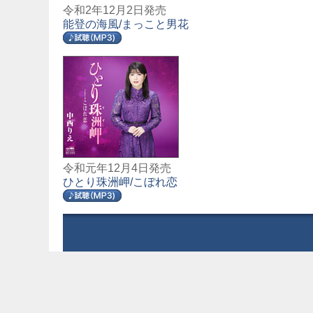
令和2年12月2日発売
能登の海風/まっこと男花
令和元年12月4日発売
ひとり珠洲岬/こぼれ恋