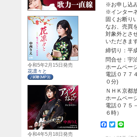
※お申し込
※インター
固くお断り
なお、売買
対象外とさ
いただきま
締切り：平
問合せ：宇
令和5年2月15日発売
ホームページ htt
花凛々と
電話０７７
０分)
ＮＨＫ京都
ホームページ htt
電話０７５
６時）
Facebook
Twitter
Line
令和4年5月18日発売