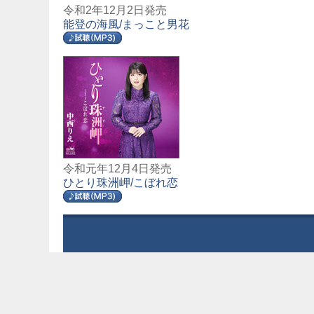
令和2年12月2日発売
能登の海風/まっこと男花
令和元年12月4日発売
ひとり珠洲岬/こぼれ恋