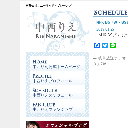
有限会社サニーサイド・ブレーンズ
NHK-BS「新・
2019.01.27
NHK-BSプレミア
Facebook
Twitter
Line
←
岐阜放送ラジオ
０」OA
中西りえ公式ホームページ
中西りえプロフィール
中西りえスケジュール
中西りえファンクラブ