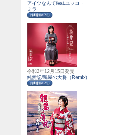
アイツなんてfeat.ユッコ・
ミラー
令和3年12月15日発売
純愛記/鴎屋の大将（Remix)