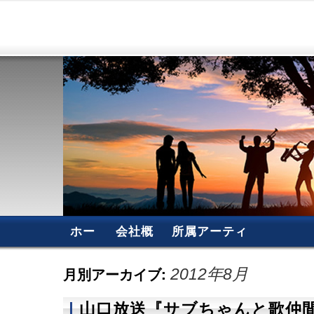
ホー
会社概
所属アーティ
ム
要
スト
月別アーカイブ:
2012年8月
山口放送『サブちゃんと歌仲間