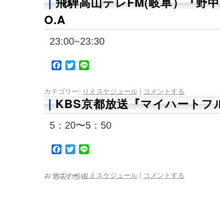
飛騨高山テレFM(岐阜）『野
O.A
23:00~23:30
Facebook
Twitter
Line
カテゴリー:
りえスケジュール
|
コメントする
KBS京都放送『マイハートフル
5：20〜5：50
Facebook
Twitter
Line
カテゴリー:
りえスケジュール
|
コメントする
←
過去の投稿