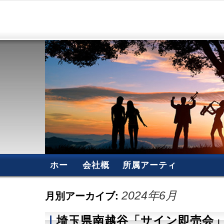
ホー
会社概
所属アーティ
ム
要
スト
月別アーカイブ:
2024年6月
埼玉県南越谷「サイン即売会