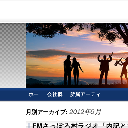
ホー
会社概
所属アーティ
ム
要
スト
月別アーカイブ:
2012年9月
FMさっぽろ村ラジオ「内記