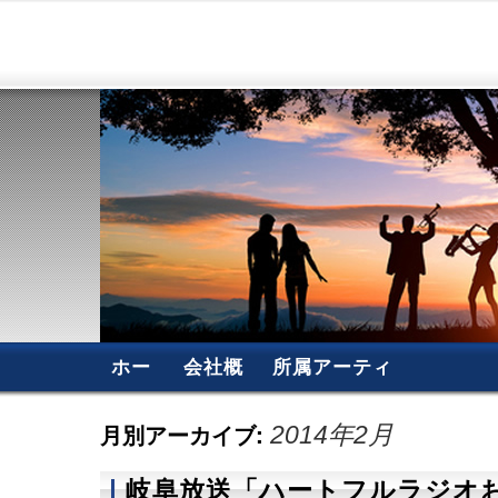
ホー
会社概
所属アーティ
ム
要
スト
月別アーカイブ:
2014年2月
岐阜放送「ハートフルラジオ